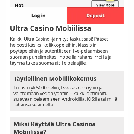
Ultra Casino Mobiilissa
Kaikki Ultra Casino -jännitys taskussasi! Pääset
helposti käsiksi kolikkopeleihin, klassisiin
pöytäpeleihin ja autenttiseen live-pelaamiseen
suoraan puhelimeltasi, nopeilla rahansiirroilla ja
täynnä tukea suomalaisille pelaajille.
Täydellinen Mobiilikokemus
Tutustu yli 5000 peliin, live-kasinopöytiin ja
välittömään vedonlyöntiin – kaikki optimoitu
sulavaan pelaamiseen Androidilla, iOS:llä tai millä
tahansa selaimella.
Miksi Käyttää Ultra Casinoa
Mobiilissa?