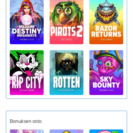
Bonuksen osto