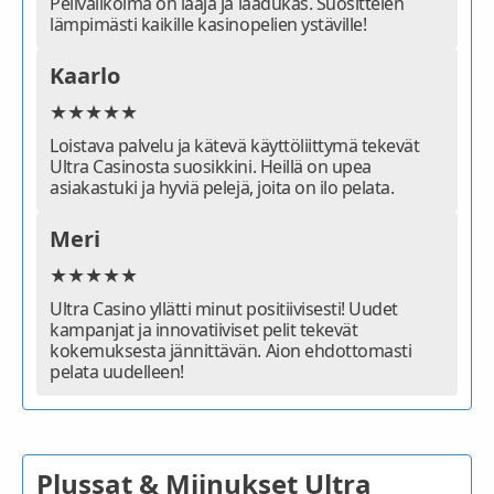
Pelivalikoima on laaja ja laadukas. Suosittelen
lämpimästi kaikille kasinopelien ystäville!
Kaarlo
★
★
★
★
★
Loistava palvelu ja kätevä käyttöliittymä tekevät
Ultra Casinosta suosikkini. Heillä on upea
asiakastuki ja hyviä pelejä, joita on ilo pelata.
Meri
★
★
★
★
★
Ultra Casino yllätti minut positiivisesti! Uudet
kampanjat ja innovatiiviset pelit tekevät
kokemuksesta jännittävän. Aion ehdottomasti
pelata uudelleen!
Plussat & Miinukset Ultra