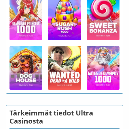
Tärkeimmät tiedot Ultra
Casinosta