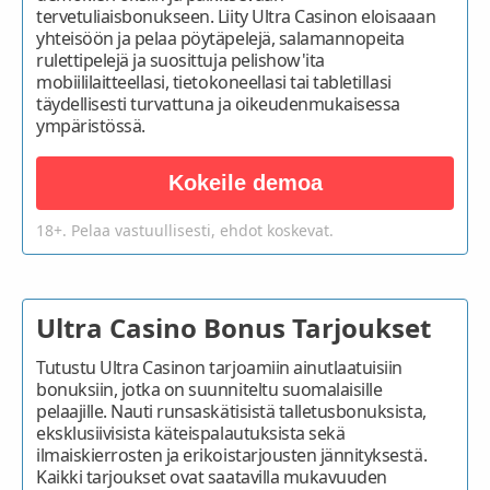
tervetuliaisbonukseen. Liity Ultra Casinon eloisaaan
yhteisöön ja pelaa pöytäpelejä, salamannopeita
rulettipelejä ja suosittuja pelishow'ita
mobiililaitteellasi, tietokoneellasi tai tabletillasi
täydellisesti turvattuna ja oikeudenmukaisessa
ympäristössä.
Kokeile demoa
18+. Pelaa vastuullisesti, ehdot koskevat.
Ultra Casino Bonus Tarjoukset
Tutustu Ultra Casinon tarjoamiin ainutlaatuisiin
bonuksiin, jotka on suunniteltu suomalaisille
pelaajille. Nauti runsaskätisistä talletusbonuksista,
eksklusiivisista käteispalautuksista sekä
ilmaiskierrosten ja erikoistarjousten jännityksestä.
Kaikki tarjoukset ovat saatavilla mukavuuden