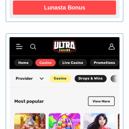
Lunasta Bonus