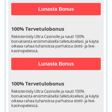
Lunasta Bonus
100% Tervetulobonus
Rekisteröidy Ultra Casinolle ja nauti 100%
bonuksesta ensimmäisellä talletuksellasi, ja käytä
oikeaa rahaa tuhansissa parhaissa slotti- ja live-
kasinopeleissä.
Lunasta Bonus
100% Tervetulobonus
Rekisteröidy Ultra Casinolle ja nauti 100%
bonuksesta ensimmäisellä talletuksellasi, ja käytä
oikeaa rahaa tuhansissa parhaissa slotti- ja live-
kasinopeleissä.