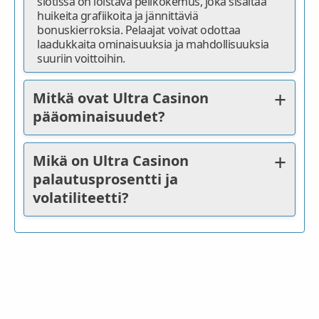
slotissa on loistava pelikokemus, joka sisältää
huikeita grafiikoita ja jännittäviä
bonuskierroksia. Pelaajat voivat odottaa
laadukkaita ominaisuuksia ja mahdollisuuksia
suuriin voittoihin.
Mitkä ovat Ultra Casinon
pääominaisuudet?
Mikä on Ultra Casinon
palautusprosentti ja
volatiliteetti?