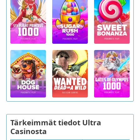
Tärkeimmät tiedot Ultra
Casinosta