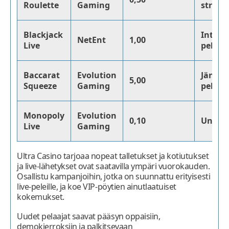
Roulette
Gaming
striim
Blackjack
Intera
NetEnt
1,00
Live
peliel
Baccarat
Evolution
Jännit
5,00
Squeeze
Gaming
pelik
Monopoly
Evolution
0,10
Uniikk
Live
Gaming
Ultra Casino tarjoaa nopeat talletukset ja kotiutukset
ja live-lähetykset ovat saatavilla ympäri vuorokauden.
Osallistu kampanjoihin, jotka on suunnattu erityisesti
live-peleille, ja koe VIP-pöytien ainutlaatuiset
kokemukset.
Uudet pelaajat saavat pääsyn oppaisiin,
demokierroksiin ja palkitsevaan